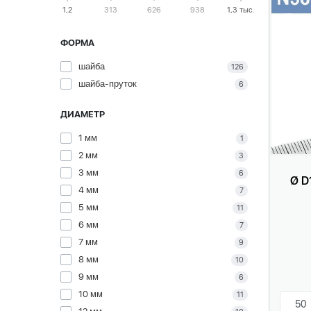
1,2
313
626
938
1,3 тыс.
ФОРМА
шайба
126
шайба-пруток
6
ДИАМЕТР
1 мм
1
2 мм
3
3 мм
6
Ø D
4 мм
7
5 мм
11
6 мм
7
7 мм
9
8 мм
10
9 мм
6
10 мм
11