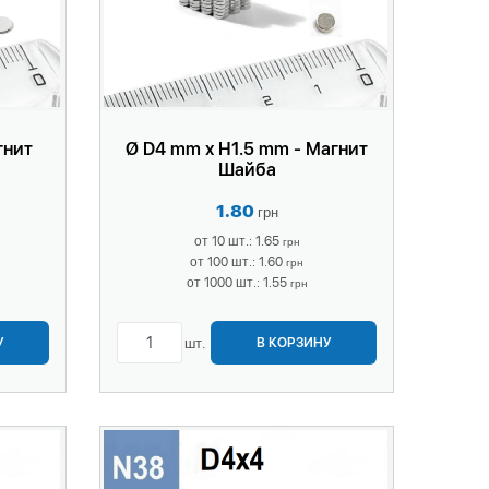
гнит
Ø D4 mm х H1.5 mm - Магнит
Шайба
1.80
грн
от 10 шт.: 1.65
грн
от 100 шт.: 1.60
грн
от 1000 шт.: 1.55
грн
шт.
У
В КОРЗИНУ