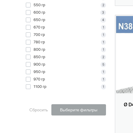
550 гр
2
600 гр
3
650 гр
4
670 гр
1
700 гр
1
780 гр
1
800 гр
1
850 гр
2
900 гр
5
950 гр
1
970 гр
1
1100 гр
1
Ø D
Сбросить
Выберите фильтры