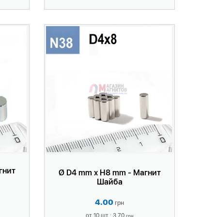
гнит
Ø D4 mm x H8 mm - Магнит
Шайба
4.00
грн
от 10 шт.: 3.70
грн