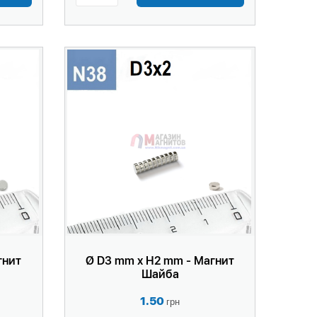
гнит
Ø D3 mm x H2 mm - Магнит
Шайба
1.50
грн