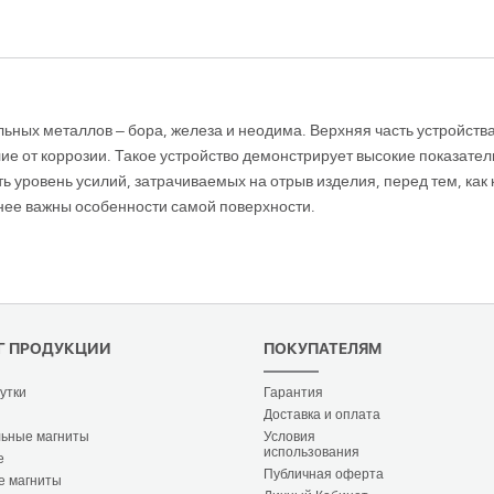
льных металлов – бора, железа и неодима. Верхняя часть устройс
ие от коррозии. Такое устройство демонстрирует высокие показате
 уровень усилий, затрачиваемых на отрыв изделия, перед тем, как 
енее важны особенности самой поверхности.
Г ПРОДУКЦИИ
ПОКУПАТЕЛЯМ
утки
Гарантия
Доставка и оплата
ьные магниты
Условия
использования
е
Публичная оферта
е магниты