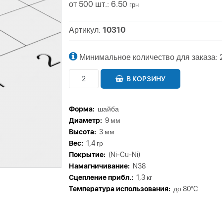
от 500 шт.: 6.50
грн
Артикул:
10310
Минимальное количество для заказа: 
В КОРЗИНУ
Форма:
шайба
Диаметр:
9 мм
Высота:
3 мм
Вес:
1,4 гр
Покрытие:
(Ni-Cu-Ni)
Намагничивание:
N38
Сцепление прибл.:
1,3 кг
Tемпература использования:
до 80°C