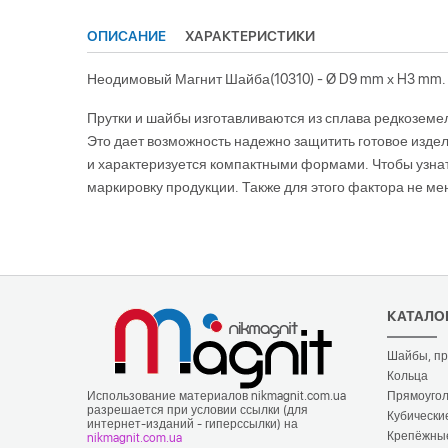
ОПИСАНИЕ
ХАРАКТЕРИСТИКИ
Неодимовый Магнит Шайба(10310) - Ø D9 mm х H3 mm.
Прутки и шайбы изготавливаются из сплава редкоземе
Это дает возможность надежно защитить готовое издел
и характеризуется компактными формами. Чтобы узнать
маркировку продукции. Также для этого фактора не м
КАТАЛО
Шайбы, пр
Кольца
Использование материалов nikmagnit.com.ua
Прямоугол
разрешается при условии ссылки (для
Кубически
интернет-изданий - гиперссылки) на
Крепёжны
nikmagnit.com.ua