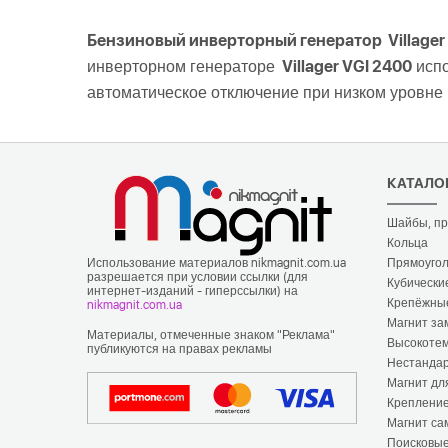
Бензиновый инверторный генератор Villager
инверторном генераторе
Villager VGI 2400
испо
автоматическое отключение при низком уровне 
КАТАЛО
Шайбы, пр
Кольца
Использование материалов nikmagnit.com.ua
Прямоугол
разрешается при условии ссылки (для
Кубически
интернет-изданий - гиперссылки) на
Крепёжны
nikmagnit.com.ua
Магнит зам
Материалы, отмеченные знаком "Реклама"
Высокоте
публикуются на правах рекламы
Нестандар
Магнит дл
Креплени
Магнит са
Поисковые