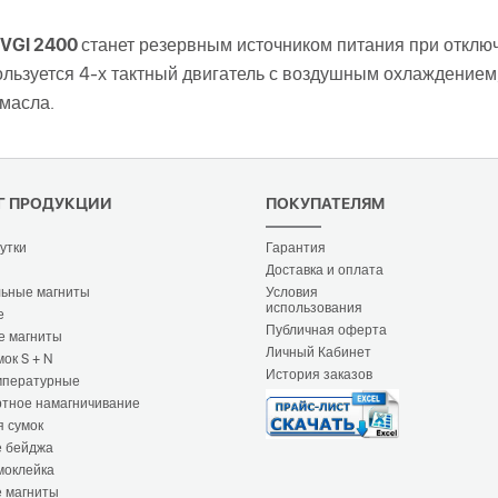
 VGI 2400
станет резервным источником питания при отключ
льзуется 4-х тактный двигатель с воздушным охлаждением,
масла.
Г ПРОДУКЦИИ
ПОКУПАТЕЛЯМ
утки
Гарантия
Доставка и оплата
ьные магниты
Условия
использования
е
Публичная оферта
е магниты
Личный Кабинет
ок S + N
История заказов
мпературные
тное намагничивание
я сумок
е бейджа
моклейка
 магниты