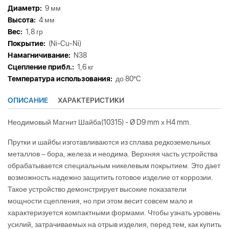
Диаметр:
9 мм
Высота:
4 мм
Вес:
1,8 гр
Покрытие:
(Ni-Cu-Ni)
Намагничивание:
N38
Сцепление прибл.:
1,6 кг
Tемпература использования:
до 80°C
ОПИСАНИЕ
ХАРАКТЕРИСТИКИ
Неодимовый Магнит Шайба(10315) - Ø D9 mm х H4 mm.
Прутки и шайбы изготавливаются из сплава редкоземельных
металлов – бора, железа и неодима. Верхняя часть устройства
обрабатывается специальным никелевым покрытием. Это дает
возможность надежно защитить готовое изделие от коррозии.
Такое устройство демонстрирует высокие показатели
мощности сцепления, но при этом весит совсем мало и
характеризуется компактными формами. Чтобы узнать уровень
усилий, затрачиваемых на отрыв изделия, перед тем, как купить