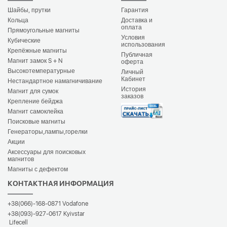
Шайбы, прутки
Гарантия
Кольца
Доставка и
оплата
Прямоугольные магниты
Условия
Кубические
использования
Крепёжные магниты
Публичная
Магнит замок S + N
оферта
Высокотемпературные
Личный
Кабинет
Нестандартное намагничивание
История
Магнит для сумок
заказов
Крепление бейджа
Магнит самоклейка
Поисковые магниты
Генераторы,лампы,горелки
Акции
Аксессуары для поисковых
магнитов
Магниты с дефектом
КОНТАКТНАЯ ИНФОРМАЦИЯ
+38(066)-168-0871
Vodafone
+38(093)-927-0617
Kyivstar
Lifecell