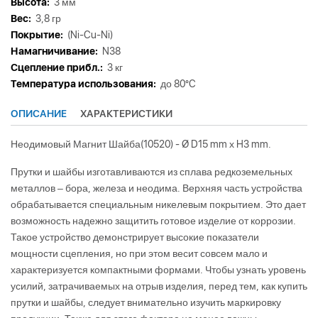
Высота:
3 мм
Вес:
3,8 гр
Покрытие:
(Ni-Cu-Ni)
Намагничивание:
N38
Сцепление прибл.:
3 кг
Tемпература использования:
до 80°C
ОПИСАНИЕ
ХАРАКТЕРИСТИКИ
Неодимовый Магнит Шайба(10520) - Ø D15 mm х H3 mm.
Прутки и шайбы изготавливаются из сплава редкоземельных
металлов – бора, железа и неодима. Верхняя часть устройства
обрабатывается специальным никелевым покрытием. Это дает
возможность надежно защитить готовое изделие от коррозии.
Такое устройство демонстрирует высокие показатели
мощности сцепления, но при этом весит совсем мало и
характеризуется компактными формами. Чтобы узнать уровень
усилий, затрачиваемых на отрыв изделия, перед тем, как купить
прутки и шайбы, следует внимательно изучить маркировку