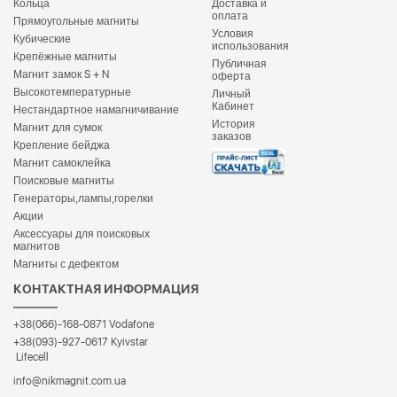
Кольца
Доставка и
оплата
Прямоугольные магниты
Условия
Кубические
использования
Крепёжные магниты
Публичная
Магнит замок S + N
оферта
Высокотемпературные
Личный
Кабинет
Нестандартное намагничивание
История
Магнит для сумок
заказов
Крепление бейджа
Магнит самоклейка
Поисковые магниты
Генераторы,лампы,горелки
Акции
Аксессуары для поисковых
магнитов
Магниты с дефектом
КОНТАКТНАЯ ИНФОРМАЦИЯ
+38(066)-168-0871
Vodafone
+38(093)-927-0617
Kyivstar
Lifecell
info@nikmagnit.com.ua