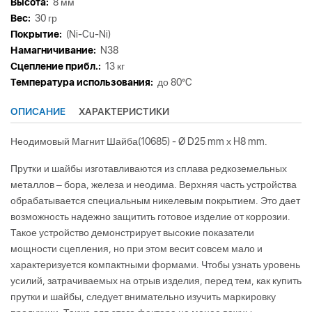
Высота:
8 мм
Вес:
30 гр
Покрытие:
(Ni-Cu-Ni)
Намагничивание:
N38
Сцепление прибл.:
13 кг
Tемпература использования:
до 80°C
ОПИСАНИЕ
ХАРАКТЕРИСТИКИ
Неодимовый Магнит Шайба(10685) - Ø D25 mm х H8 mm.
Прутки и шайбы изготавливаются из сплава редкоземельных
металлов – бора, железа и неодима. Верхняя часть устройства
обрабатывается специальным никелевым покрытием. Это дает
возможность надежно защитить готовое изделие от коррозии.
Такое устройство демонстрирует высокие показатели
мощности сцепления, но при этом весит совсем мало и
характеризуется компактными формами. Чтобы узнать уровень
усилий, затрачиваемых на отрыв изделия, перед тем, как купить
прутки и шайбы, следует внимательно изучить маркировку