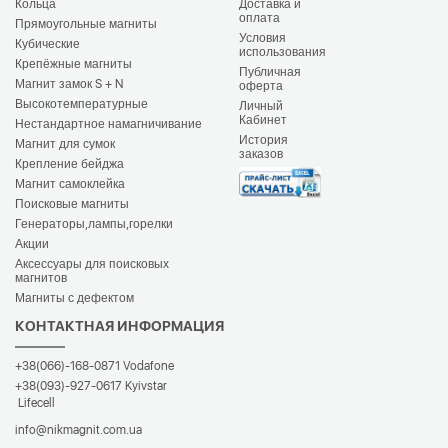
Кольца
Доставка и
оплата
Прямоугольные магниты
Условия
Кубические
использования
Крепёжные магниты
Публичная
Магнит замок S + N
оферта
Высокотемпературные
Личный
Кабинет
Нестандартное намагничивание
История
Магнит для сумок
заказов
Крепление бейджа
Магнит самоклейка
Поисковые магниты
Генераторы,лампы,горелки
Акции
Аксессуары для поисковых
магнитов
Магниты с дефектом
КОНТАКТНАЯ ИНФОРМАЦИЯ
+38(066)-168-0871
Vodafone
+38(093)-927-0617
Kyivstar
Lifecell
info@nikmagnit.com.ua