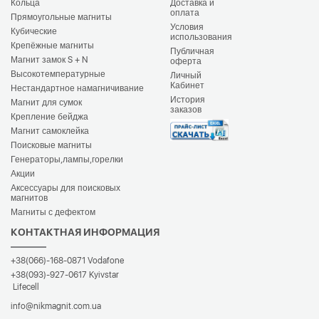
Кольца
Доставка и
оплата
Прямоугольные магниты
Условия
Кубические
использования
Крепёжные магниты
Публичная
Магнит замок S + N
оферта
Высокотемпературные
Личный
Кабинет
Нестандартное намагничивание
История
Магнит для сумок
заказов
Крепление бейджа
Магнит самоклейка
Поисковые магниты
Генераторы,лампы,горелки
Акции
Аксессуары для поисковых
магнитов
Магниты с дефектом
КОНТАКТНАЯ ИНФОРМАЦИЯ
+38(066)-168-0871
Vodafone
+38(093)-927-0617
Kyivstar
Lifecell
info@nikmagnit.com.ua