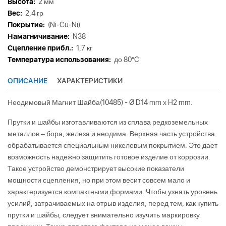
Высота:
2 мм
Вес:
2,4 гр
Покрытие:
(Ni-Cu-Ni)
Намагничивание:
N38
Сцепление прибл.:
1,7 кг
Tемпература использования:
до 80°C
ОПИСАНИЕ
ХАРАКТЕРИСТИКИ
Неодимовый Магнит Шайба(10485) - Ø D14 mm х H2 mm.
Прутки и шайбы изготавливаются из сплава редкоземельных
металлов – бора, железа и неодима. Верхняя часть устройства
обрабатывается специальным никелевым покрытием. Это дает
возможность надежно защитить готовое изделие от коррозии.
Такое устройство демонстрирует высокие показатели
мощности сцепления, но при этом весит совсем мало и
характеризуется компактными формами. Чтобы узнать уровень
усилий, затрачиваемых на отрыв изделия, перед тем, как купить
прутки и шайбы, следует внимательно изучить маркировку