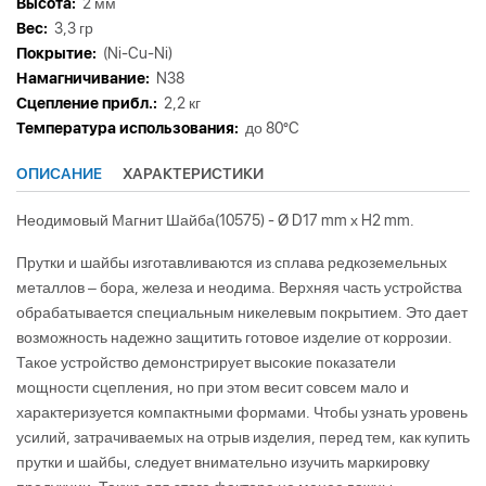
Высота:
2 мм
Вес:
3,3 гр
Покрытие:
(Ni-Cu-Ni)
Намагничивание:
N38
Сцепление прибл.:
2,2 кг
Tемпература использования:
до 80°C
ОПИСАНИЕ
ХАРАКТЕРИСТИКИ
Неодимовый Магнит Шайба(10575) - Ø D17 mm х H2 mm.
Прутки и шайбы изготавливаются из сплава редкоземельных
металлов – бора, железа и неодима. Верхняя часть устройства
обрабатывается специальным никелевым покрытием. Это дает
возможность надежно защитить готовое изделие от коррозии.
Такое устройство демонстрирует высокие показатели
мощности сцепления, но при этом весит совсем мало и
характеризуется компактными формами. Чтобы узнать уровень
усилий, затрачиваемых на отрыв изделия, перед тем, как купить
прутки и шайбы, следует внимательно изучить маркировку