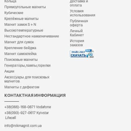
Кольца
Доставка и
оплата
Прямоугольные магниты
Условия
Кубические
использования
Крепёжные магниты
Публичная
Магнит замок S + N
оферта
Высокотемпературные
Личный
Кабинет
Нестандартное намагничивание
История
Магнит для сумок
заказов
Крепление бейджа
Магнит самоклейка
Поисковые магниты
Генераторы,лампы,горелки
Акции
Аксессуары для поисковых
магнитов
Магниты с дефектом
КОНТАКТНАЯ ИНФОРМАЦИЯ
+38(066)-168-0871
Vodafone
+38(093)-927-0617
Kyivstar
Lifecell
info@nikmagnit.com.ua