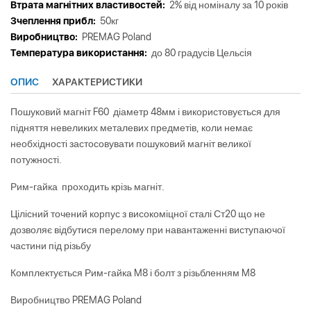
Втрата магнітних властивостей:
2% від номіналу за 10 років
Зчеплення прибл:
50кг
Виробництво:
PREMAG Poland
Tемпература використання:
до 80 градусiв Цельсiя
ОПИС
ХАРАКТЕРИСТИКИ
Пошуковий магніт F60 діаметр 48мм і використовується для
підняття невеликих металевих предметів, коли немає
необхідності застосовувати пошуковий магніт великої
потужності.
Рим-гайка проходить крізь магніт.
Цілісний точений корпус з високоміцної сталі Ст20 що не
дозволяє відбутися перелому при навантаженні виступаючої
частини під різьбу
Комплектується Рим-гайка M8 і болт з різьбленням M8
Виробництво PREMAG Poland