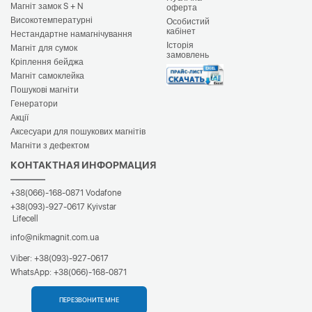
Магніт замок S + N
оферта
Високотемпературні
Особистий
кабінет
Нестандартне намагнічування
Історія
Магніт для сумок
замовлень
Кріплення бейджа
Магніт самоклейка
Пошукові магніти
Генератори
Акції
Аксесуари для пошукових магнітів
Магніти з дефектом
КОНТАКТНАЯ ИНФОРМАЦИЯ
+38(066)-168-0871
Vodafone
+38(093)-927-0617
Kyivstar
Lifecell
info@nikmagnit.com.ua
Viber:
+38(093)-927-0617
WhatsApp:
+38(066)-168-0871
ПЕРЕЗВОНИТЕ МНЕ