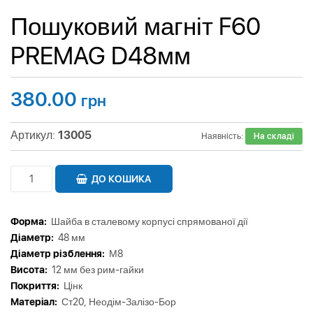
Пошуковий магніт F60
PREMAG D48мм
380.00
грн
Артикул:
13005
Наявність:
На складі
ДО КОШИКА
Форма:
Шайба в сталевому корпусі спрямованої дії
Діаметр:
48 мм
Діаметр різблення:
М8
Висота:
12 мм без рим-гайки
Покриття:
Цiнк
Матерiал:
Ст20, Неодім-Залізо-Бор