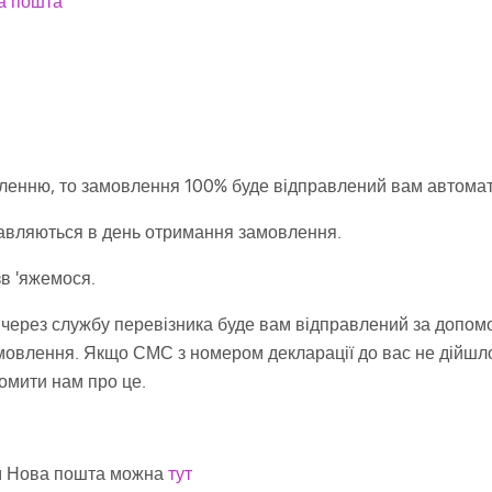
а пошта
ленню, то замовлення 100% буде відправлений вам автомат
равляються в день отримання замовлення.
зв 'яжемося.
через службу перевізника буде вам відправлений за допо
овлення. Якщо СМС з номером декларації до вас не дійшло 
омити нам про це.
ом Нова пошта можна
тут