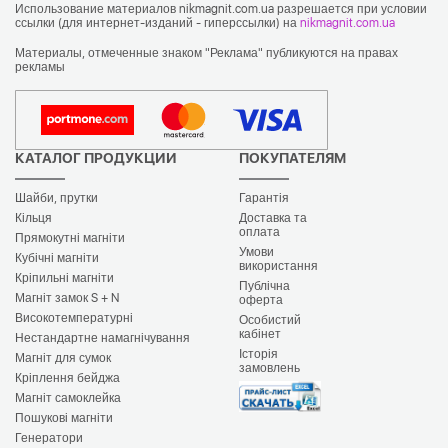
Использование материалов nikmagnit.com.ua разрешается при условии
ссылки (для интернет-изданий - гиперссылки) на
nikmagnit.com.ua
Материалы, отмеченные знаком "Реклама" публикуются на правах
рекламы
КАТАЛОГ ПРОДУКЦИИ
ПОКУПАТЕЛЯМ
Шайби, прутки
Гарантія
Кільця
Доставка та
оплата
Прямокутні магніти
Умови
Кубічні магніти
використання
Кріпильні магніти
Публічна
Магніт замок S + N
оферта
Високотемпературні
Особистий
кабінет
Нестандартне намагнічування
Історія
Магніт для сумок
замовлень
Кріплення бейджа
Магніт самоклейка
Пошукові магніти
Генератори