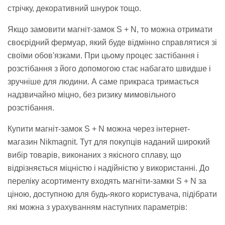
стрічку, декоративний шнурок тощо.
Якщо замовити магніт-замок S + N, то можна отримати
своєрідний фермуар, який буде відмінно справлятися зі
своїми обов'язками. При цьому процес застібання і
розстібання з його допомогою стає набагато швидше і
зручніше для людини. А саме прикраса тримається
надзвичайно міцно, без ризику мимовільного
розстібання.
Купити магніт-замок S + N можна через інтернет-
магазин Nikmagnit. Тут для покупців наданий широкий
вибір товарів, виконаних з якісного сплаву, що
відрізняється міцністю і надійністю у використанні. До
переліку асортименту входять магніти-замки S + N за
ціною, доступною для будь-якого користувача, підібрати
які можна з урахуванням наступних параметрів: