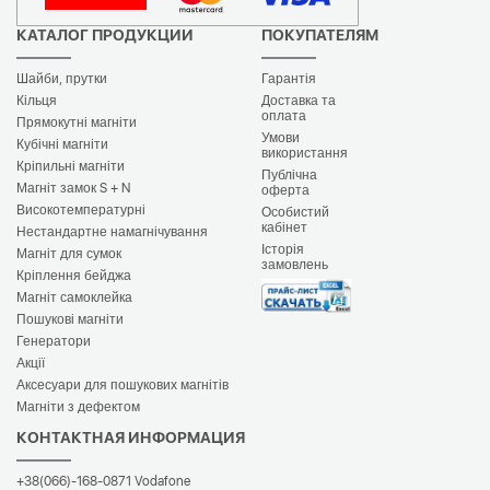
КАТАЛОГ ПРОДУКЦИИ
ПОКУПАТЕЛЯМ
Шайби, прутки
Гарантія
Кільця
Доставка та
оплата
Прямокутні магніти
Умови
Кубічні магніти
використання
Кріпильні магніти
Публічна
Магніт замок S + N
оферта
Високотемпературні
Особистий
кабінет
Нестандартне намагнічування
Історія
Магніт для сумок
замовлень
Кріплення бейджа
Магніт самоклейка
Пошукові магніти
Генератори
Акції
Аксесуари для пошукових магнітів
Магніти з дефектом
КОНТАКТНАЯ ИНФОРМАЦИЯ
+38(066)-168-0871
Vodafone