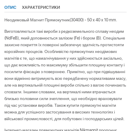
ОПИС
ХАРАКТЕРИСТИКИ
Неодимовый Магнит Прямокутник(30400) - 50 x 40 x 10 mm.
Виготовляються такі вироби з редкоземельного сплаву неодим
(NdFeB), який доповнюється залізом (Fe) і бором (B). Спеціальне
захисне покриття їх поверхні забезпечує здатність протистояти
корозійних процесів. Особливістю прямокутних неодімових
магнітів є те, що намагнічування у них здійснюється аксіально,
що дає можливість по максимуму збільшити площину контакту і
посилити фіксацію з поверхнею. Примітно, що при підвішуванні
вони відмінно витримують всю передбачену нормативами масу,
але на вертикальній площині вироби спільно з вагою починають
сповзати. Іншими словами, на вертикалі ними втрачається
близько половини сили зчеплення, що необхідно враховувати
під час установки виробів. Також купити прямокутні магніти
можна для успішного застосування в високих технологіях і
військової промисловості, для побутових і господарських цілей.
Інтернет-магазин прямокутних магнітів Nikmagnit пропонує