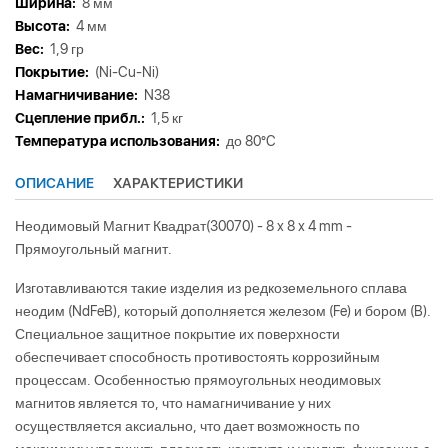
Ширина:
8 мм
Высота:
4 мм
Вес:
1,9 гр
Покрытие:
(Ni-Cu-Ni)
Намагничивание:
N38
Сцепление прибл.:
1,5 кг
Tемпература использования:
до 80°C
ОПИСАНИЕ
ХАРАКТЕРИСТИКИ
Неодимовый Магнит Квадрат(30070) - 8 x 8 x 4 mm -
Прямоугольный магнит.
Изготавливаются такие изделия из редкоземельного сплава
неодим (NdFeB), который дополняется железом (Fe) и бором (B).
Специальное защитное покрытие их поверхности
обеспечивает способность противостоять коррозийным
процессам. Особенностью прямоугольных неодимовых
магнитов является то, что намагничивание у них
осуществляется аксиально, что дает возможность по