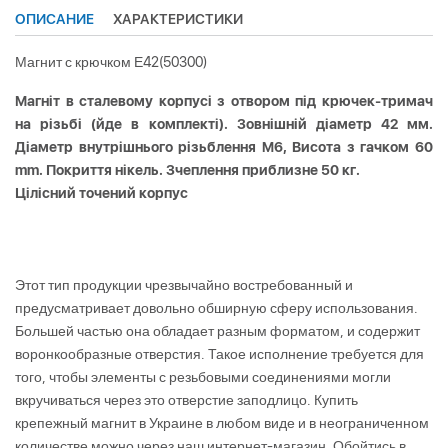
ОПИСАНИЕ
ХАРАКТЕРИСТИКИ
Магнит с крючком Е42(50300)
Магніт в сталевому корпусі з отвором під крючек-тримач
на різьбі (йде в комплекті). Зовнішній діаметр 42 мм.
Діаметр внутрішнього різьблення M6, Висота з гачком 60
mm. Покриття нікель. Зчеплення приблизне 50 кг.
Цілісний точений корпус
Этот тип продукции чрезвычайно востребованный и
предусматривает довольно обширную сферу использования.
Большей частью она обладает разным форматом, и содержит
воронкообразные отверстия. Такое исполнение требуется для
того, чтобы элементы с резьбовыми соединениями могли
вкручиваться через это отверстие заподлицо. Купить
крепежный магнит в Украине в любом виде и в неограниченном
количестве можно через наш интернет-магазин. Обойтись в