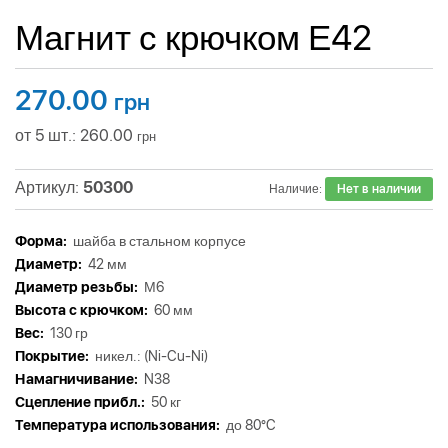
Магнит с крючком Е42
270.00
грн
от 5 шт.: 260.00
грн
Артикул:
50300
Наличие:
Нет в наличии
Форма:
шайба в стальном корпусе
Диаметр:
42 мм
Диаметр резьбы:
М6
Высота с крючком:
60 мм
Вес:
130 гр
Покрытие:
никел.: (Ni-Cu-Ni)
Намагничивание:
N38
Сцепление прибл.:
50 кг
Tемпература использования:
до 80°C