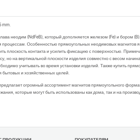
5 mm.
лава неодим (NdFeB), который дополняется железом (Fe) и бором (B
м процессам. Особенностью прямоугольных неодимовых магнитов яв
ить плоскость контакта и усилить фиксацию с поверхностью. Приме
 но на вертикальной плоскости изделия совместно с весом начина
обходимо учитывать во время установки изделий. Также купить пр
я бытовых и хозяйственных целей.
 предлагает огромный ассортимент магнитов прямоугольного форм
ания, которые могут быть использованы как дома, так и на произв
Г ПРОДУКЦИИ
ПОКУПАТЕЛЯМ