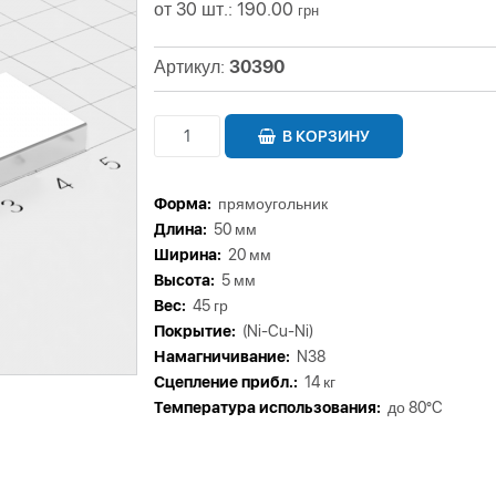
от 30 шт.: 190.00
грн
Артикул:
30390
В КОРЗИНУ
Форма:
прямоугольник
Длина:
50 мм
Ширина:
20 мм
Высота:
5 мм
Вес:
45 гр
Покрытие:
(Ni-Cu-Ni)
Намагничивание:
N38
Сцепление прибл.:
14 кг
Tемпература использования:
до 80°C