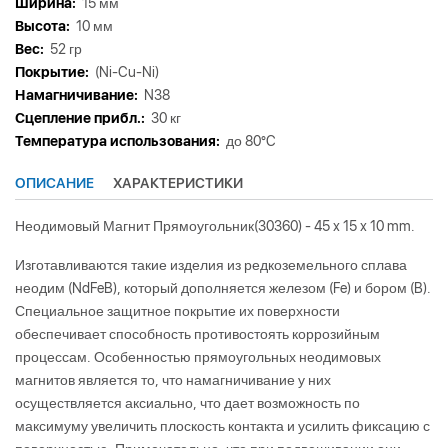
Ширина:
15 мм
Высота:
10 мм
Вес:
52 гр
Покрытие:
(Ni-Cu-Ni)
Намагничивание:
N38
Сцепление прибл.:
30 кг
Tемпература использования:
до 80°C
ОПИСАНИЕ
ХАРАКТЕРИСТИКИ
Неодимовый Магнит Прямоугольник(30360) - 45 x 15 x 10 mm.
Изготавливаются такие изделия из редкоземельного сплава
неодим (NdFeB), который дополняется железом (Fe) и бором (B).
Специальное защитное покрытие их поверхности
обеспечивает способность противостоять коррозийным
процессам. Особенностью прямоугольных неодимовых
магнитов является то, что намагничивание у них
осуществляется аксиально, что дает возможность по
максимуму увеличить плоскость контакта и усилить фиксацию с