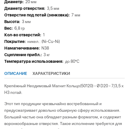
Диаметр:
20 мм
Диаметр отверстия:
3,5 мм
Отверстие под потай (зенковка):
7 мм
Высота:
3 мм
Вес:
6,8 гр
Кол-во отверстий:
1
Покрытие:
никел.: (Ni-Cu-Ni)
Намагничивание:
N38
Сцепление прибл.:
3 кг
Tемпература использования:
до 80°C
ОПИСАНИЕ
ХАРАКТЕРИСТИКИ
Крепёжный Неодимовый Магнит Кольцо(50120) - Ø D20 - 7/3,5 х
H3 потай.
Этот тип продукции чрезвычайно востребованный и
предусматривает довольно обширную сферу использования.
Большей частью она обладает разным форматом, и содержит
воронкообразные отверстия. Такое исполнение требуется для