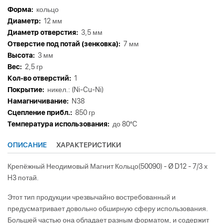
Форма:
кольцо
Диаметр:
12 мм
Диаметр отверстия:
3,5 мм
Отверстие под потай (зенковка):
7 мм
Высота:
3 мм
Вес:
2,5 гр
Кол-во отверстий:
1
Покрытие:
никел.: (Ni-Cu-Ni)
Намагничивание:
N38
Сцепление прибл.:
850 гр
Tемпература использования:
до 80°C
ОПИСАНИЕ
ХАРАКТЕРИСТИКИ
Крепёжный Неодимовый Магнит Кольцо(50090) - Ø D12 - 7/3 х
H3 потай.
Этот тип продукции чрезвычайно востребованный и
предусматривает довольно обширную сферу использования.
Большей частью она обладает разным форматом, и содержит