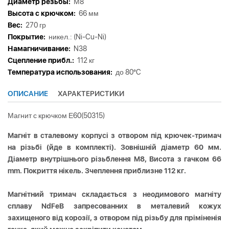
Диаметр резьбы:
М8
Высота с крючком:
66 мм
Вес:
270 гр
Покрытие:
никел.: (Ni-Cu-Ni)
Намагничивание:
N38
Сцепление прибл.:
112 кг
Tемпература использования:
до 80°C
ОПИСАНИЕ
ХАРАКТЕРИСТИКИ
Магнит с крючком Е60(50315)
Магніт в сталевому корпусі з отвором під крючек-тримач
на різьбі (йде в комплекті). Зовнішній діаметр 60 мм.
Діаметр внутрішнього різьблення M8, Висота з гачком 66
mm. Покриття нікель. Зчеплення приблизне 112 кг.
Магнітний тримач складається з неодимового магніту
сплаву NdFeB запресованних в металевий кожух
захищеного від корозії, з отвором під різьбу для пріміненія